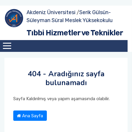
Akdeniz Üniversitesi
/
Serik Gülsün-
Süleyman Süral Meslek Yüksekokulu
Öğrenci Poster Sunumları - 2023 Aralık
Mağazacılık Uygulamaları Atölyesi
Tıbbi Hizmetler ve Teknikler
Teknik Gezi
Cam Kesme Atölyesi
Temel İlk Yardım Eğitimi ve Uygulamaları
Optisyenlik Programı Öğrencilerinden Serik
404 - Aradığınız sayfa
Optik’e Teknik Gezi
bulunamadı
Optisyenlik Programında Mezun–Öğrenci
Buluşması Gerçekleşti
Sayfa Kaldırılmış veya yapım aşamasında olabilir.
Ana Sayfa