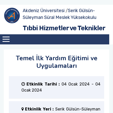
Akdeniz Üniversitesi
/
Serik Gülsün-
Süleyman Süral Meslek Yüksekokulu
Öğrenci Poster Sunumları - 2023 Aralık
Mağazacılık Uygulamaları Atölyesi
Tıbbi Hizmetler ve Teknikler
Teknik Gezi
Cam Kesme Atölyesi
Temel İlk Yardım Eğitimi ve Uygulamaları
Temel İlk Yardım Eğitimi ve
Optisyenlik Programı Öğrencilerinden Serik
Optik’e Teknik Gezi
Uygulamaları
Optisyenlik Programında Mezun–Öğrenci
Buluşması Gerçekleşti
Etkinlik Tarihi :
04 Ocak 2024
-
04
Ocak 2024
Etkinlik Yeri :
Serik Gülsün-Süleyman